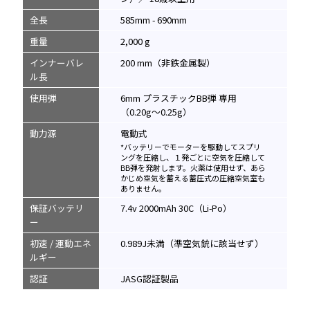
全長
585mm - 690mm
重量
2,000 g
インナーバレ
200 mm（非鉄金属製）
ル長
使用弾
6mm プラスチックBB弾 専用
（0.20g～0.25g）
動力源
電動式
*バッテリーでモーターを駆動してスプリ
ングを圧縮し、１発ごとに空気を圧縮して
BB弾を発射します。火薬は使用せず、あら
かじめ空気を蓄える蓄圧式の圧縮空気室も
ありません。
保証バッテリ
7.4v 2000mAh 30C（Li-Po）
ー
初速 / 運動エネ
0.989J未満（準空気銃に該当せず）
ルギー
認証
JASG認証製品