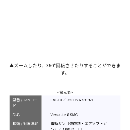
▲ズームしたり、360°回転させたりすることができま
す。
<諸元表>
型番 / JANコー
CAT-10 ／ 4580687493921
ド
品名
Versatile-8 SMG
種類 / 対象年齢
電動ガン（遊戯銃・エアソフトガ
ン）／ 18歳以上用