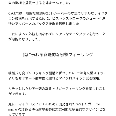
自の機構を搭載せざるを得ませんでした。
C.A.T.では一般的な電動AR15レシーバーの寸法でリアルなテイクダ
ウン機構を再現するために、ピストンストロークのショート化を
行いアッパーメカボックス後端を短縮しました。
これによって外観を損なわずにリアルなテイクダウンを行うこと
が可能となりました。
指に伝わる官能的な射撃フィーリング
機械式可変プリコッキング機構と併せ、C.A.T.では従来型スイッチ
よりもセミオート射撃性に優れるマイクロスイッチ式を採用。
カチッとしたシアー感のあるトリガーフィーリングを楽しむこと
ができます。
更に、マイクロスイッチのために開発されたIWSトリガー for
micro V2はあらゆる射撃姿勢に対応可能な多面的なデザインとな
っています。